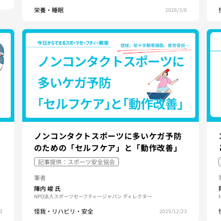
栄養・睡眠
2026/3/6
ノンコンタクトスポーツに多いケガ予防
のための「セルフケア」と「動作改善」
記事提供：スポーツ安全協会
筆者
陣内 峻
氏
NPO法人スポーツセーフティージャパン ディレクター
怪我・リハビリ・安全
3
2025/12/23