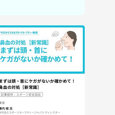
まずは頭・首にケガがないか確かめて！
鼻血の対処［新常識］
記事提供：スポーツ安全協会
筆者
陣内 峻
氏
NPO法人スポーツセーフティージャパン ディレクター