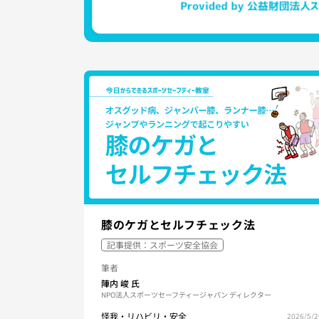
膝のケガとセルフチェック法
記事提供：スポーツ安全協会
筆者
陣内 峻
氏
NPO法人スポーツセーフティージャパン ディレクター
怪我・リハビリ・安全
2026/5/2