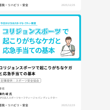
怪我・リハビリ・安全
2025/12/25
コリジョンスポーツで起こりがちなケガ
と応急手当ての基本
記事提供：スポーツ安全協会
筆者
陣内 峻
氏
NPO法人スポーツセーフティージャパン ディレクター
怪我・リハビリ・安全
2025/12/23