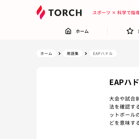
スポーツ × 科学で
ホーム
ホーム
用語集
EAPハドル
EAPハ
大会や試合
法を確認する
ットボール
どを意味す