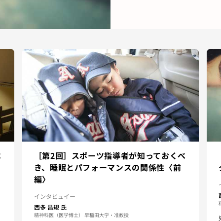
べ
［第2回］スポーツ指導者が知っておくべ
き、睡眠とパフォーマンスの関係性〈前
編〉
インタビュイー
西多 昌規
氏
精神科医（医学博士） 早稲田大学・准教授