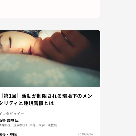
［第1回］活動が制限される環境下のメン
タリティと睡眠習慣とは
インタビュイー
西多 昌規
氏
精神科医（医学博士） 早稲田大学・准教授
栄養・睡眠
2020/5/24