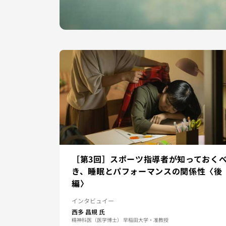
［第3回］スポーツ指導者が知っておく
き、睡眠とパフォーマンスの関係性〈後
編〉
インタビュイー
西多 昌規
氏
精神科医（医学博士） 早稲田大学・准教授