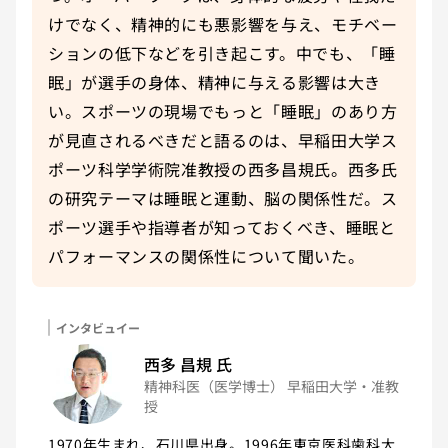
けでなく、精神的にも悪影響を与え、モチベー
ションの低下などを引き起こす。中でも、「睡
眠」が選手の身体、精神に与える影響は大き
い。スポーツの現場でもっと「睡眠」のあり方
が見直されるべきだと語るのは、早稲田大学ス
ポーツ科学学術院准教授の西多昌規氏。西多氏
の研究テーマは睡眠と運動、脳の関係性だ。ス
ポーツ選手や指導者が知っておくべき、睡眠と
パフォーマンスの関係性について聞いた。
インタビュイー
インタビュイー
西多 昌規
氏
精神科医（医学博士） 早稲田大学・准教
授
1970年生まれ、石川県出身。1996年東京医科歯科大