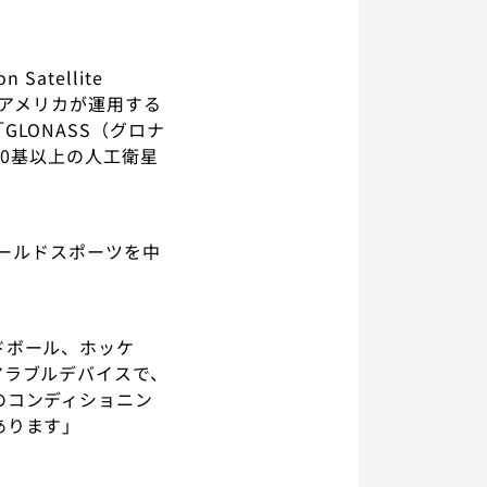
atellite
中で、アメリカが運用する
LONASS（グロナ
20基以上の人工衛星
ィールドスポーツを中
ドボール、ホッケ
アラブルデバイスで、
のコンディショニン
あります」