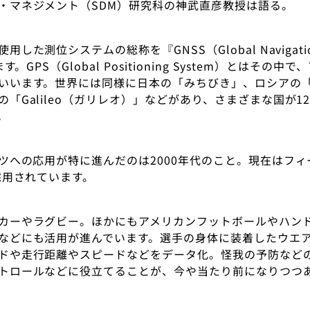
・マネジメント（SDM）研究科の神武直彦教授は語る。
した測位システムの総称を『GNSS（Global Navigation S
す。GPS（Global Positioning System）とはその
いいます。世界には同様に日本の「みちびき」、ロシアの「G
「Galileo（ガリレオ）」などがあり、さまざまな国が1
。
ーツへの応用が特に進んだのは2000年代のこと。現在はフ
採用されています。
カーやラグビー。ほかにもアメリカンフットボールやハン
などにも活用が進んでいます。選手の身体に装着したウエ
ドや走行距離やスピードなどをデータ化。怪我の予防など
トロールなどに役立てることが、今や当たり前になりつつ