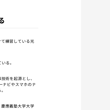
る
けて練習している光
ている。
事技術を起源とし、
カーナビやスマホのナ
る。
、慶應義塾大学大学