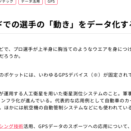
ツテック
データ活用
GPS
ドでの選手の「動き」をデータ化す
どで、プロ選手が上半身に胸当てのようなウエアを身につ
だろうか。
のポケットには、いわゆるGPSデバイス（※）が固定され
カが運用する人工衛星を用いた衛星測位システムのこと。軍
会インフラ化が進んでいる。代表的な応用例として自動車の
。ほかには航空機の自動管制システムなどにも使われてい
シング技術
活用、GPSデータのスポーツへの応用について