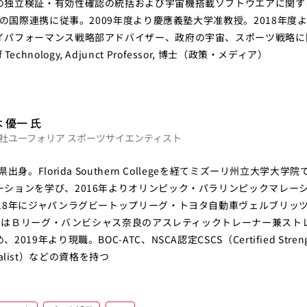
の独立検証・有効性確認の統括および宇宙機搭載ソフトウエアに関す
Aとの国際連携に従事。2009年度より慶應義塾大学准教授。2018年
イパフォーマンス戦略部アドバイザー、政府の宇宙、スポーツ戦略に
 of Technology, Adjunct Professor, 博士（政策・メディア）
 優一
氏
社ユーフォリア スポーツサイエンティスト
出身。Florida Southern Collegeを経てミズーリ州立大学大
ーションを学び、2016年よりオリンピック・パラリンピックマレー
18年にジャパンラグビートップリーグ・トヨタ自動車ヴェルブリッツのR
9年にはＢリーグ・バンビシャス奈良のアスレティックトレーナー兼スト
19年より現職。BOC-ATC、NSCA認定CSCS（Certified Strengt
pecialist）などの資格を持つ