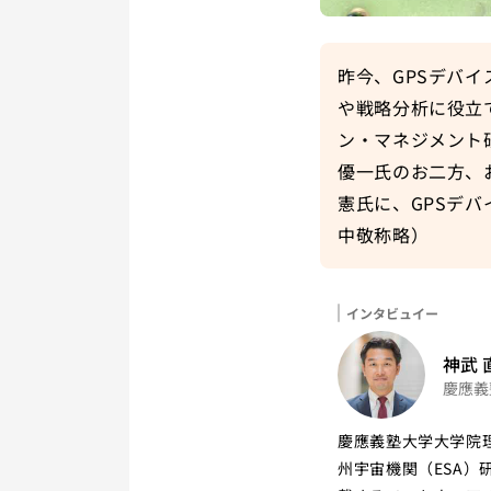
昨今、GPSデバ
や戦略分析に役立
ン・マネジメント
優一氏のお二方、お
憲氏に、GPSデ
中敬称略）
インタビュイ
インタビュイー
神武 
慶應義
慶應義塾大学大学院理
州宇宙機関（ESA