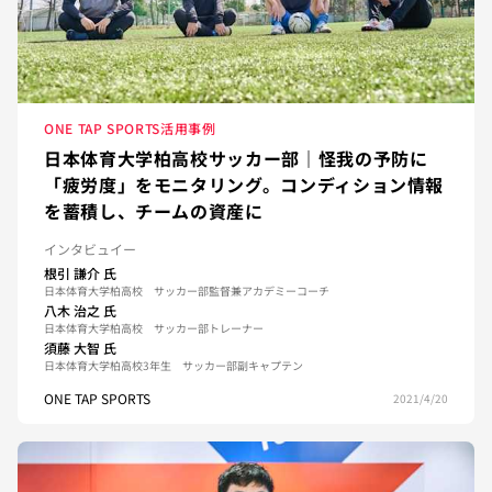
ONE TAP SPORTS活用事例
日本体育大学柏高校サッカー部｜怪我の予防に
「疲労度」をモニタリング。コンディション情報
を蓄積し、チームの資産に
インタビュイー
根引 謙介
氏
日本体育大学柏高校 サッカー部監督兼アカデミーコーチ
八木 治之
氏
日本体育大学柏高校 サッカー部トレーナー
須藤 大智
氏
日本体育大学柏高校3年生 サッカー部副キャプテン
ONE TAP SPORTS
2021/4/20