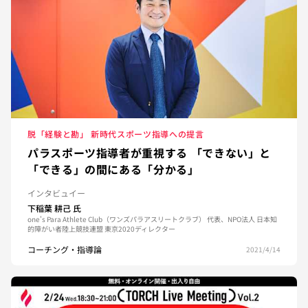
脱「経験と勘」 新時代スポーツ指導への提言
パラスポーツ指導者が重視する 「できない」と
「できる」の間にある「分かる」
インタビュイー
下稲葉 耕己
氏
one's Para Athlete Club（ワンズパラアスリートクラブ） 代表、NPO法人 日本知
的障がい者陸上競技連盟 東京2020ディレクター
コーチング・指導論
2021/4/14