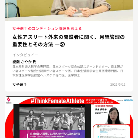
女子選手のコンディション管理を考える
女性アスリート外来の開設者に聞く、月経管理の
重要性とその方法 —②
インタビュイー
能瀬 さやか
氏
日本産科婦人科学会専門医、日本スポーツ協会公認スポーツドクター、日本障が
い者スポーツ協会公認障がい者スポーツ医、日本生殖医学会生殖医療専門医、日
本女性医学学会認定ヘルスケア専門医、医学博士
女子選手
2021/5/11