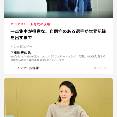
パラアスリート育成の現場
一点集中が得意な、自閉症のある選手が世界記録
を出すまで
インタビュイー
下稲葉 耕己
氏
one's Para Athlete Club（ワンズパラアスリートクラブ） 代表、NPO法人 日本知
的障がい者陸上競技連盟 東京2020ディレクター
コーチング・指導論
2021/5/14