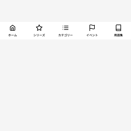
ホーム
シリーズ
カテゴリー
イベント
用語集
About TORCH
お問い合わせ
利用規約
プライバシーポリシー
運営会社
©
2026
Euphoria Co., Ltd.