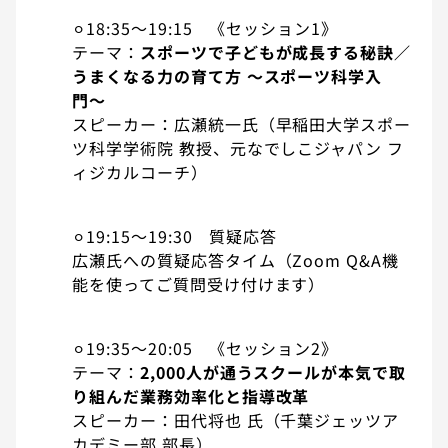
⚪︎18:35〜19:15 《セッション1》
テーマ：
スポーツで子どもが成長する秘訣
／
うまくなる力の育て方 〜スポーツ科学入
門〜
スピーカー：広瀬統一氏（早稲田大学スポー
ツ科学学術院 教授、元なでしこジャパン フ
ィジカルコーチ）
⚪︎19:15〜19:30 質疑応答
広瀬氏への質疑応答タイム（Zoom Q&A機
能を使ってご質問受け付けます）
⚪︎
19:35〜20:05 《セッション2》
テーマ：
2,000人が通うスクールが本気で取
り組んだ業務効率化と指導改革
スピーカー：田代将也 氏（千葉ジェッツア
カデミー部 部長）