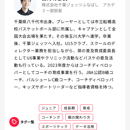
株式会社千葉ジェッツふなばし アカデ
ミー部部長
千葉県八千代市出身。プレーヤーとしては市立船橋高
校バスケットボール部に所属し、キャプテンとして全
国大会出場を果たす。その後玉川大学へ進学。卒業
後、千葉ジェッツへ入社。U15クラブ、スクールのデ
ィレクター業務を担当しながら、県の普及育成委員長
としてU6事業やクリニック活動などバスケの普及活
動も行っている。2023年度からはコーチディベロッ
パーとしてコーチの育成事業を行う。JBA公認B級コ
ーチ、バルシューレC級コーチ、コーチディベロッパ
ー、キッズサポートリーダーなど指導者資格を持つ。
ジュニア
成長期
育成
コーチング
親の関わり方
タグ一覧
スポーツテック
データ活用