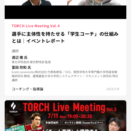
TORCH Live Meeting Vol.4
選手に主体性を持たせる「学生コーチ」の仕組み
とは｜イベントレポート
講師
渡辺 徹
氏
東北学院高校 硬式野球部 監督
富田 欣和
氏
knots associates株式会社 代表取締役／CEO、関西学院大学専門職大学院経営戦
略研究科 教授、慶應義塾大学大学院システムデザイン・マネジメント研究科 特任
講師
コーチング・指導論
2022/7/8