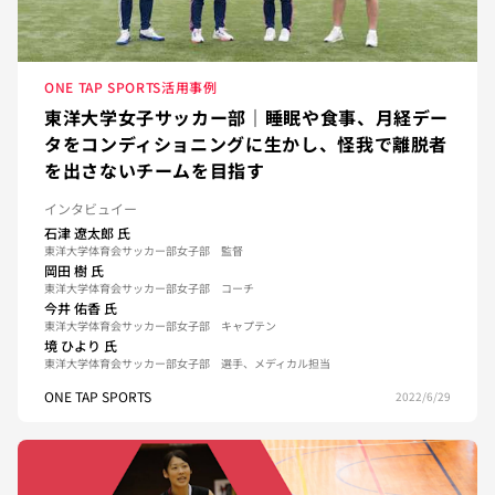
ONE TAP SPORTS活用事例
東洋大学女子サッカー部｜睡眠や食事、月経デー
タをコンディショニングに生かし、怪我で離脱者
を出さないチームを目指す
インタビュイー
石津 遼太郎
氏
東洋大学体育会サッカー部女子部 監督
岡田 樹
氏
東洋大学体育会サッカー部女子部 コーチ
今井 佑香
氏
東洋大学体育会サッカー部女子部 キャプテン
境 ひより
氏
東洋大学体育会サッカー部女子部 選手、メディカル担当
ONE TAP SPORTS
2022/6/29