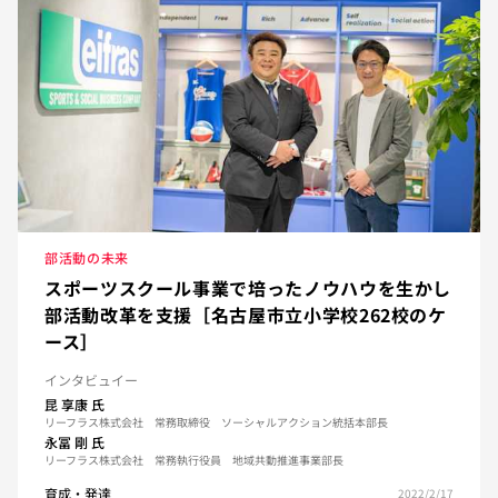
部活動の未来
スポーツスクール事業で培ったノウハウを生かし
部活動改革を支援［名古屋市立小学校262校のケ
ース］
インタビュイー
昆 享康
氏
リーフラス株式会社 常務取締役 ソーシャルアクション統括本部長
永冨 剛
氏
リーフラス株式会社 常務執行役員 地域共動推進事業部長
育成・発達
2022/2/17