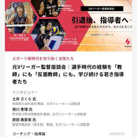
スポーツ新時代を切り拓く女性たち
元Vリーガー監督座談会｜選手時代の経験を「教
師」にも「反面教師」にも。学び続ける若き指導
者たち
インタビュイー
土井 さくら
氏
秋田県立由利高校 教諭、女子バレーボール部監督
徳川 恵理
氏
熊本県立熊本商業高校 教諭、女子バレーボール部監督
原田 美愛実
氏
聖望学園高校（埼玉県） 教諭、女子バレーボール部監督
コーチング・指導論
2022/4/27