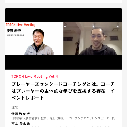
TORCH Live Meeting Vol.4
プレーヤーズセンタードコーチングとは。コーチ
はプレーヤーの主体的な学びを支援する存在｜イ
ベントレポート
講師
伊藤 雅充
氏
日本体育大学 体育学部 教授、博士（学術）、コーチングエクセレンスセンター長
村上 貴弘
氏