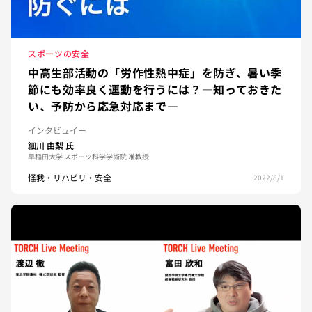
スポーツの安全
中高生部活動の「労作性熱中症」を防ぎ、暑い季
節にも効率良く運動を行うには？—知っておきた
い、予防から応急対応まで—
インタビュイー
細川 由梨
氏
早稲田大学 スポーツ科学学術院 准教授
怪我・リハビリ・安全
2022/8/1