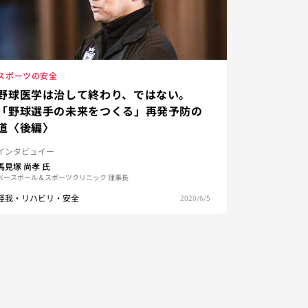
スポーツの安全
野球医学は治して終わり、ではない。
「野球選手の未来をつくる」再発予防の
道〈後編〉
インタビュイー
馬見塚 尚孝
氏
ベースボール＆スポーツクリニック 理事長
怪我・リハビリ・安全
2020/6/5