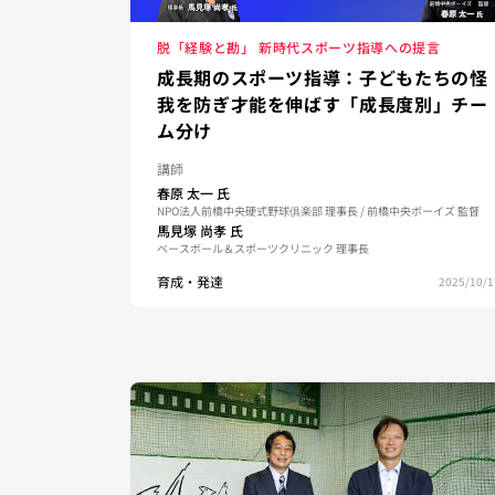
脱「経験と勘」 新時代スポーツ指導への提言
成長期のスポーツ指導：子どもたちの怪
我を防ぎ才能を伸ばす「成長度別」チー
ム分け
講師
春原 太一
氏
NPO法人前橋中央硬式野球俱楽部 理事長 / 前橋中央ボーイズ 監督
馬見塚 尚孝
氏
ベースボール＆スポーツクリニック 理事長
育成・発達
2025/10/1