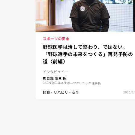
スポーツの安全
野球医学は治して終わり、ではない。
「野球選手の未来をつくる」再発予防の
道〈前編〉
インタビュイー
馬見塚 尚孝
氏
ベースボール＆スポーツクリニック 理事長
怪我・リハビリ・安全
2020/6/