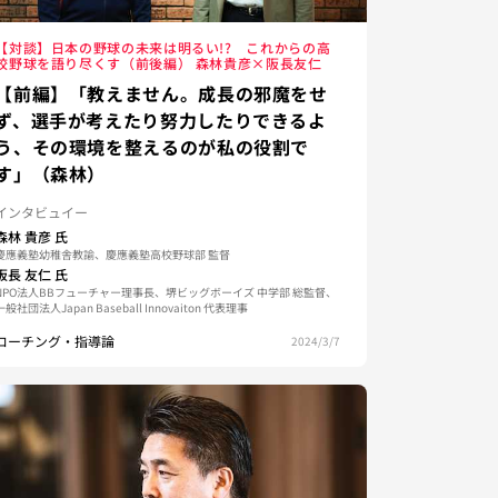
【対談】日本の野球の未来は明るい!? これからの高
校野球を語り尽くす（前後編） 森林貴彦×阪長友仁
【前編】「教えません。成長の邪魔をせ
ず、選手が考えたり努力したりできるよ
う、その環境を整えるのが私の役割で
す」（森林）
インタビュイー
森林 貴彦
氏
慶應義塾幼稚舎教諭、慶應義塾高校野球部 監督
阪長 友仁
氏
NPO法人BBフューチャー理事長、堺ビッグボーイズ 中学部 総監督、
一般社団法人Japan Baseball Innovaiton 代表理事
コーチング・指導論
2024/3/7