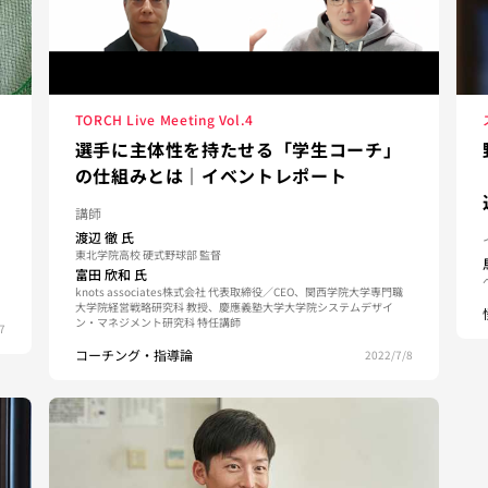
TORCH Live Meeting Vol.4
選手に主体性を持たせる「学生コーチ」
の仕組みとは｜イベントレポート
講師
渡辺 徹
氏
東北学院高校 硬式野球部 監督
富田 欣和
氏
、
knots associates株式会社 代表取締役／CEO、関西学院大学専門職
大学院経営戦略研究科 教授、慶應義塾大学大学院システムデザイ
ン・マネジメント研究科 特任講師
7
コーチング・指導論
2022/7/8