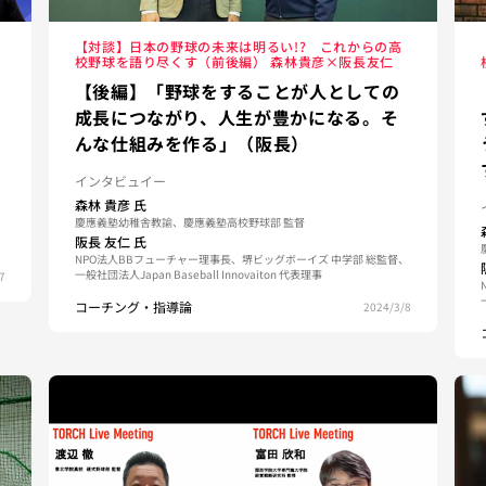
【対談】日本の野球の未来は明るい!? これからの高
校野球を語り尽くす（前後編） 森林貴彦×阪長友仁
【後編】「野球をすることが人としての
成長につながり、人生が豊かになる。そ
んな仕組みを作る」（阪長）
インタビュイー
森林 貴彦
氏
慶應義塾幼稚舎教諭、慶應義塾高校野球部 監督
阪長 友仁
氏
NPO法人BBフューチャー理事長、堺ビッグボーイズ 中学部 総監督、
一般社団法人Japan Baseball Innovaiton 代表理事
7
コーチング・指導論
2024/3/8