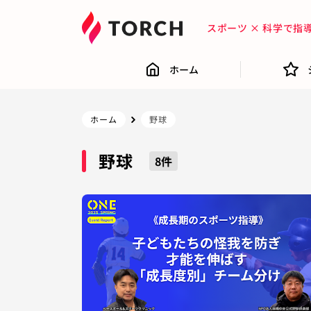
スポーツ × 科学で
ホーム
ホーム
野球
野球
8
件