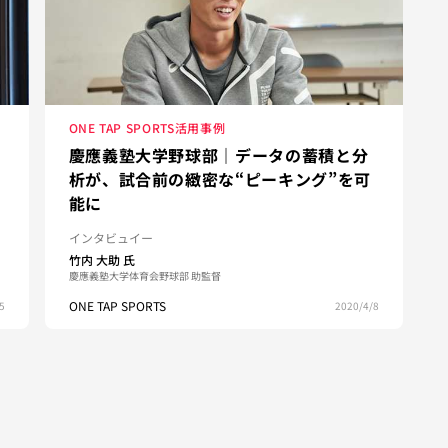
ONE TAP SPORTS活用事例
慶應義塾大学野球部｜データの蓄積と分
析が、試合前の緻密な“ピーキング”を可
能に
インタビュイー
竹内 大助
氏
慶應義塾大学体育会野球部 助監督
ONE TAP SPORTS
5
2020/4/8