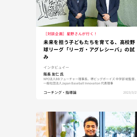
［対談企画］星野さんが行く！
未来を担う子どもたちを育てる、高校野
球リーグ「リーガ・アグレシーバ」の試
み
インタビュイー
阪長 友仁
氏
NPO法人BBフューチャー理事長、堺ビッグボーイズ 中学部 総監督
一般社団法人Japan Baseball Innovaiton 代表理事
コーチング・指導論
2023/3/2