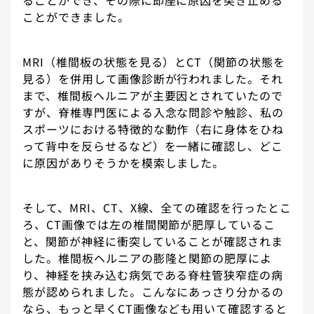
ることができ、その際に即座に原因を突き止める
ことができました。
MRI（椎間板の状態を見る）とCT（関節の状態を
見る）を併用して画像診断が行われました。それ
まで、椎間板ヘルニアが主要因とされていたので
すが、脊椎専門医による入念な問診や触診、私の
スポーツにおける特徴的な動作（右に身体をひね
って背中を反らせるなど）を一緒に確認し、どこ
に原因がありそうかを模索しました。
そして、MRI、CT、X線、全ての確認を行ったとこ
ろ、CT画像では左の椎間関節が肥厚しているこ
と、関節が神経に衝突していることが確認されま
した。椎間板ヘルニアの膨隆と関節の肥厚によ
り、神経を挟み込む病気である脊柱管狭窄症の病
態が認められました。こんなにあっさり分かるの
なら、もっと早くCT画像なども用いて確認すると