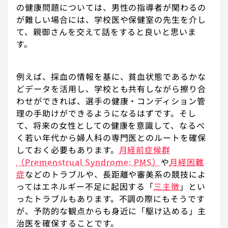
の健康問題については、男性の指導者が関わるの
が難しい場合には、学校医や保健室の先生を介し
て、親御さんを交えて話をすると良いと思いま
す。
例えば、採血の情報を基に、貧血状態であるかな
どデータを活用し、学校とも共有しながら擦り合
わせができれば、選手の健康・コンディション管
理の手助けができるようになるはずです。そし
て、将来の女性としての健康を意識して、なるべ
く若い年代から婦人科の専門医とのルートを確保
しておく必要もあります。
月経前症候群
（Premenstrual Syndrome: PMS）
や
月経困難
症
などのトラブルや、長距離や審美系の競技によ
ってはエネルギー不足に起因する「
三主徴
」とい
ったトラブルもあります。不調の際にもそうです
が、予防的な観点からも身近に「駆け込める」主
治医を確保することです。