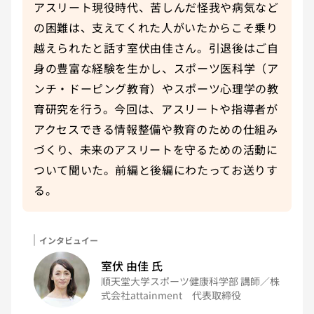
アスリート現役時代、苦しんだ怪我や病気など
の困難は、支えてくれた人がいたからこそ乗り
越えられたと話す室伏由佳さん。引退後はご自
身の豊富な経験を生かし、スポーツ医科学（ア
ンチ・ドーピング教育）やスポーツ心理学の教
育研究を行う。今回は、アスリートや指導者が
アクセスできる情報整備や教育のための仕組み
づくり、未来のアスリートを守るための活動に
ついて聞いた。前編と後編にわたってお送りす
る。
インタビュイー
インタビュイー
室伏 由佳
氏
順天堂大学スポーツ健康科学部 講師／株
式会社attainment 代表取締役